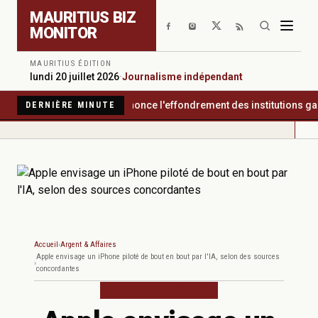
Aller au contenu principal
MAURITIUS BIZ
MONITOR
MAURITIUS ÉDITION
lundi 20 juillet 2026
·
Journalisme indépendant
ency International dénonce l'effondrement des institutions garant
DERNIÈRE MINUTE
Accueil
Argent & Affaires
Apple envisage un iPhone piloté de bout en bout par l'IA, selon des sources
concordantes
ARGENT & AFFAIRES