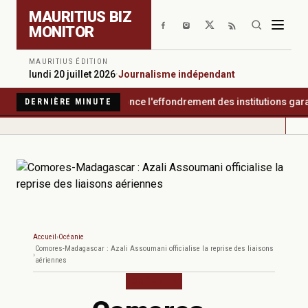
Aller au contenu principal
MAURITIUS BIZ
MONITOR
MAURITIUS ÉDITION
lundi 20 juillet 2026
·
Journalisme indépendant
cy International dénonce l'effondrement des institutions garantes
DERNIÈRE MINUTE
Accueil
Océanie
Comores-Madagascar : Azali Assoumani officialise la reprise des liaisons
aériennes
OCÉANIE