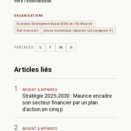
vers l'international.
ORGANISATIONS
Economic Development Board (EDB) de l'Île Maurice
État mauricien
presse économique régionale (presseagence.fr)
PARTAGER
TWITTER
FACEBOOK
LINKEDIN
COPY LINK
𝕏
F
IN
⎘
Articles liés
1
ARGENT & AFFAIRES
Stratégie 2025-2030 : Maurice encadre
son secteur financier par un plan
d'action en cinq p
2
ARGENT & AFFAIRES