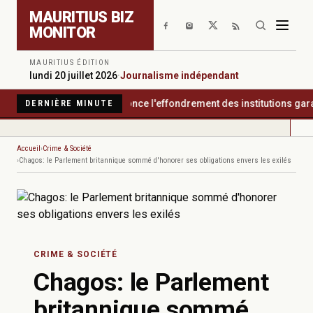
Aller au contenu principal
MAURITIUS BIZ
MONITOR
MAURITIUS ÉDITION
lundi 20 juillet 2026
·
Journalisme indépendant
ncy International dénonce l'effondrement des institutions garantes
DERNIÈRE MINUTE
Accueil
Crime & Société
Chagos: le Parlement britannique sommé d'honorer ses obligations envers les exilés
CRIME & SOCIÉTÉ
Chagos: le Parlement
britannique sommé