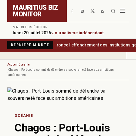
Aller au contenu principal
MAURITIUS BIZ
MONITOR
MAURITIUS ÉDITION
lundi 20 juillet 2026
·
Journalisme indépendant
arency International dénonce l'effondrement des institutions gara
DERNIÈRE MINUTE
Accueil
Océanie
Chagos : Port-Louis sommé de défendre sa souveraineté face aux ambitions
américaines
OCÉANIE
Chagos : Port-Louis