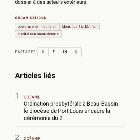
dossier à des acteurs extérieurs.
ORGANISATIONS
gouvernement mauricien
Mauritius Biz Monitor
institutions mauriciennes
PARTAGER
TWITTER
FACEBOOK
LINKEDIN
COPY LINK
𝕏
F
IN
⎘
Articles liés
1
OCÉANIE
Ordination presbytérale à Beau-Bassin :
le diocèse de Port Louis encadre la
cérémonie du 2
2
OCÉANIE