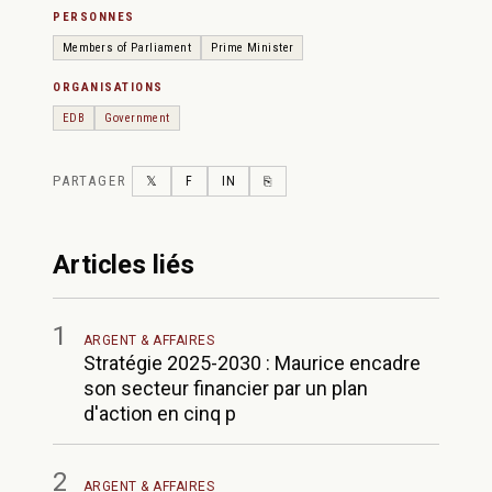
PERSONNES
Members of Parliament
Prime Minister
ORGANISATIONS
EDB
Government
PARTAGER
TWITTER
FACEBOOK
LINKEDIN
COPY LINK
𝕏
F
IN
⎘
Articles liés
1
ARGENT & AFFAIRES
Stratégie 2025-2030 : Maurice encadre
son secteur financier par un plan
d'action en cinq p
2
ARGENT & AFFAIRES