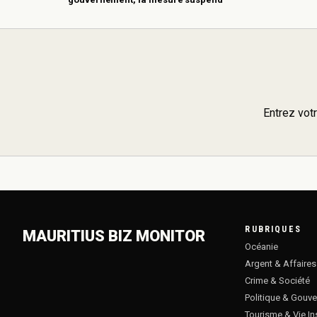
Entrez vot
RUBRIQUES
MAURITIUS BIZ MONITOR
Océanie
Argent & Affaires
Crime & Société
Politique & Gouv
Tourisme & Vie In