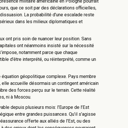
 présence militaire américaine en Pologne pourrait
urs, que ce soit par des déclarations officielles,
dissuasion. La probabilité d’une escalade reste
u sérieux dans les milieux diplomatiques et
x ont pris soin de nuancer leur position. Sans
capitales ont néanmoins insisté sur la nécessité
 s’impose, notamment parce que chaque
ble d’être interprété, ou réinterprété, comme un
une équation géopolitique complexe. Pays membre
, elle accueille désormais un contingent américain
bre des forces perçu sur le terrain. Cette réalité
es, ni à Moscou.
ble depuis plusieurs mois: l’Europe de l’Est
atégique entre grandes puissances. Qu’il s’agisse
réassurance offerte aux alliés de l’Est, ou des
ce à des enjeux dont les conséquences pourraient