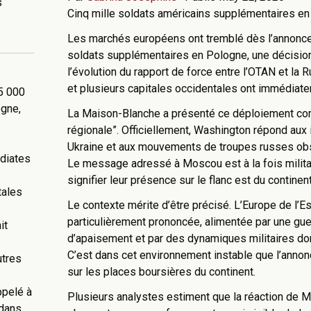
s
Cinq mille soldats américains supplémentaires en r
Les marchés européens ont tremblé dès l’annonce.
soldats supplémentaires en Pologne, une décisio
l’évolution du rapport de force entre l’OTAN et la
et plusieurs capitales occidentales ont immédiate
5 000
ogne,
La Maison-Blanche a présenté ce déploiement com
régionale”. Officiellement, Washington répond aux 
Ukraine et aux mouvements de troupes russes obs
diates
Le message adressé à Moscou est à la fois milita
signifier leur présence sur le flanc est du continent
tales
Le contexte mérite d’être précisé. L’Europe de l’E
particulièrement prononcée, alimentée par une gue
it
d’apaisement et par des dynamiques militaires don
C’est dans cet environnement instable que l’anno
utres
sur les places boursières du continent.
ppelé à
Plusieurs analystes estiment que la réaction de M
 dans