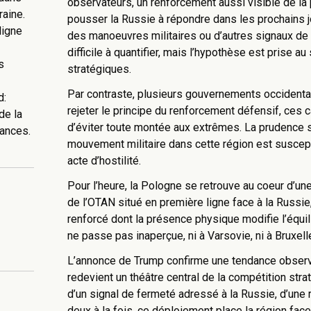
observateurs, un renforcement aussi visible de la
raine.
pousser la Russie à répondre dans les prochains jo
ligne
des manoeuvres militaires ou d’autres signaux de 
difficile à quantifier, mais l’hypothèse est prise a
s
stratégiques.
Par contraste, plusieurs gouvernements occidentau
d:
rejeter le principe du renforcement défensif, ces 
de la
d’éviter toute montée aux extrêmes. La prudence
sances.
mouvement militaire dans cette région est suscepti
acte d’hostilité.
Pour l’heure, la Pologne se retrouve au coeur d’
de l’OTAN situé en première ligne face à la Russie
renforcé dont la présence physique modifie l’équili
ne passe pas inaperçue, ni à Varsovie, ni à Bruxell
L’annonce de Trump confirme une tendance observa
redevient un théâtre central de la compétition str
d’un signal de fermeté adressé à la Russie, d’une 
deux à la fois, ce déploiement place la région fa