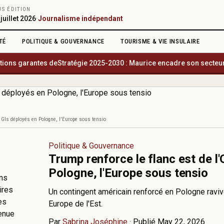
US ÉDITION
 juillet 2026
·
Journalisme indépendant
TÉ
POLITIQUE & GOUVERNANCE
TOURISME & VIE INSULAIRE
 garantes de
Stratégie 2025-2030 : Maurice encadre son secteur finan
0 GIs déployés en Pologne, l'Europe sous tensio
Politique & Gouvernance
Trump renforce le flanc est de l
Pologne, l'Europe sous tensio
ons
ires
Un contingent américain renforcé en Pologne ravive 
es
Europe de l'Est.
enue
Par
Sabrina Joséphine
·
Publié May 22, 2026