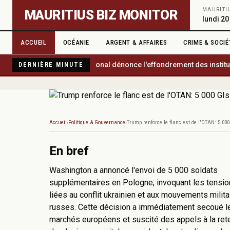
Aller au contenu principal
MAURITI
MAURITIUS BIZ MONITOR
lundi 20
ACCUEIL
OCÉANIE
ARGENT & AFFAIRES
CRIME & SOCIÉ
Transparency International dénonce l'effondrement des institutions
DERNIÈRE MINUTE
Accueil
Politique & Gouvernance
Trump renforce le flanc est de l'OTAN: 5 00
En bref
Washington a annoncé l'envoi de 5 000 soldats
supplémentaires en Pologne, invoquant les tensi
liées au conflit ukrainien et aux mouvements milita
russes. Cette décision a immédiatement secoué l
marchés européens et suscité des appels à la ret