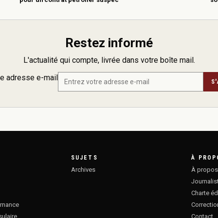
Restez informé
L'actualité qui compte, livrée dans votre boîte mail.
re adresse e-mail
S
SUJETS
À PROP
Archives
À propo
Journalis
Charte éd
ernance
Correcti
sulaire
Contact