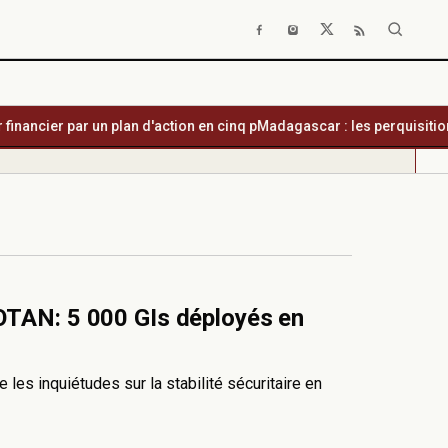
cier par un plan d'action en cinq p
Madagascar : les perquisitions hor
'OTAN: 5 000 GIs déployés en
les inquiétudes sur la stabilité sécuritaire en