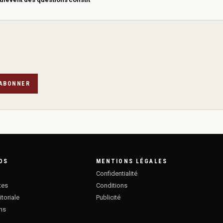
'ABONNER
OS
MENTIONS LÉGALES
s
Confidentialité
tes
Conditions
itoriale
Publicité
ons