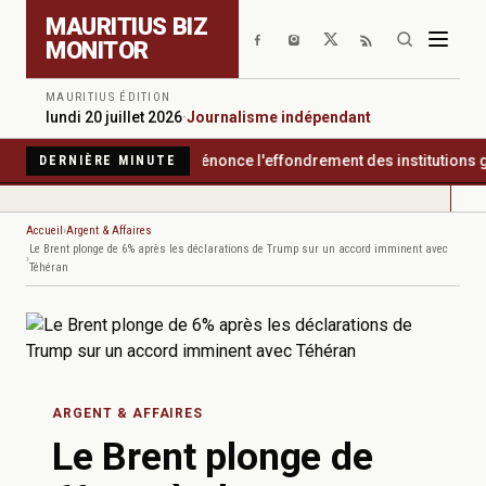
Aller au contenu principal
MAURITIUS BIZ
MONITOR
MAURITIUS ÉDITION
lundi 20 juillet 2026
·
Journalisme indépendant
parency International dénonce l'effondrement des institutions gara
DERNIÈRE MINUTE
Accueil
Argent & Affaires
Le Brent plonge de 6% après les déclarations de Trump sur un accord imminent avec
Téhéran
ARGENT & AFFAIRES
Le Brent plonge de